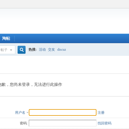
淘帖
热搜:
活动
交友
discuz
帖子
搜
索
抱歉，您尚未登录，无法进行此操作
用户名
注册
密码:
找回密码