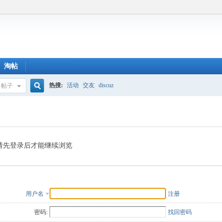
淘帖
热搜:
活动
交友
discuz
帖子
搜
索
请先登录后才能继续浏览
用户名
注册
密码:
找回密码