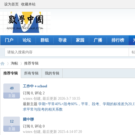
设为首页
收藏本站
门户
论坛
群组
导读
家园
广播
排行榜
淘帖
推荐专辑
推荐专辑
所有专辑
我的专辑
工作中＋school
49
数
›
›
订阅 0, 评论 2
主题
wintex
创建, 最后更新 2026-3-7 10:35
最新主题
学期=平常40%+段考60%，平常、段考、学期的标准差为20,15
求平常与段考的相关系数
國中聯
12
订阅 0, 评论 0
主题
wintex
创建, 最后更新 2025-4-14 07:20