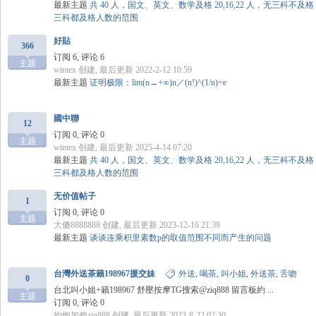
最新主题
共 40 人，国文、英文、数学及格 20,16,22 人，无三科不及
三科都及格人数的范围
学
好貼
366
订阅 6, 评论 6
主题
wintex
创建, 最后更新 2022-2-12 10:59
最新主题
证明极限：lim(n→+∞)n／(n!)^(1/n)=e
國中聯
12
订阅 0, 评论 0
主题
wintex
创建, 最后更新 2025-4-14 07:20
最新主题
共 40 人，国文、英文、数学及格 20,16,22 人，无三科不及
三科都及格人数的范围
中
无价值帖子
1
订阅 0, 评论 0
主题
大傻8888888
创建, 最后更新 2023-12-16 21:39
最新主题
谈谈连乘积里素数p的取值范围不同而产生的问题
台灣外送茶籟198967援交妹
外送
,
喝茶
,
叫小姐
,
外送茶
,
舌吻
0
台北叫小姐+籟198967 舒壓按摩TG搜索@ziq888 留言板約 ...
主题
订阅 0, 评论 0
約炮加賴ziq888
创建, 最后更新 2023-8-22 02:30