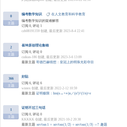
国
编考数学知识
在人文教育和科学教育
0
编考数学知识的疑难解答
主题
订阅 0, 评论 1
czb08191359
创建, 最后更新 2023-8-4 22:41
崔坤原创理论集锦
2
订阅 0, 评论 0
主题
cuikun-186
创建, 最后更新 2023-3-6 13:09
最新主题
哥德巴赫猜想：皇冠上的明珠光彩夺目
好貼
366
订阅 6, 评论 6
主题
wintex
创建, 最后更新 2022-2-12 10:59
最新主题
证明极限：lim(n→+∞)n／(n!)^(1/n)=e
证明不过三句话
1
订阅 0, 评论 0
主题
KKKKK
创建, 最后更新 2021-10-2 20:38
最新主题
arctan
1
+
arctan
(
1
/
2
)
+
arctan
(
1
/
3
)
=
?
趣题
arctan
1
+
arctan
(
1
/
2
)
+
arctan
(
1
/
3
)
=
?