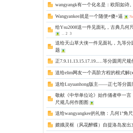
wangyangk有一个化名是：欧阳如
学
Wangyankee就是一个随便≠傻+逼
N
给Ysu2008送一件见面礼，古典几
...
2
3
送给天山草大侠一件见面礼，九等分
题
正7.9.11.13.15.17.19..…等
送给elim网友一个高阶方程的根式解(x^5
中
送给Luyuanhong版主——正七等
敬献《中华单位论》始作俑者申一言
尺规几何作图图
送给wangyangkee的礼物：几何1°
嫦娥灵枢（风花醉蝶）自提洛岛发出