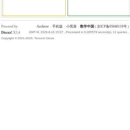
Powered by
Archiver
|
手机版
|
小黑屋
|
数学中国
(
京ICP备05040119号
)
Discuz!
X3.4
GMT+8, 2026-8-10 15:07
, Processed in 0.095579 second(s), 12 queries .
Copyright © 2001-2020, Tencent Cloud.