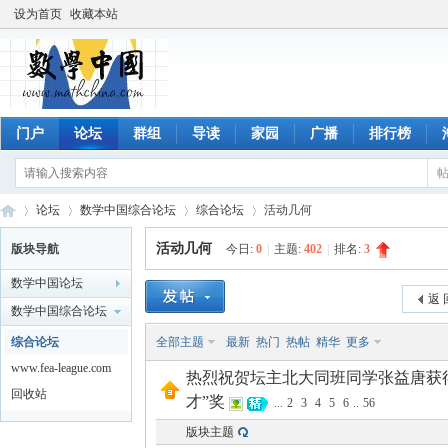
设为首页
收藏本站
门户
论坛
群组
导读
家园
广播
排行榜
论坛
数学中国综合论坛
综合论坛
活动几何
活动几何
版块导航
今日:
0
|
主题:
402
|
排名:
3
数学中国论坛
数
»
›
›
›
返 
数学中国综合论坛
综合论坛
全部主题
最新
热门
热帖
精华
更多
www.fea-league.com
热烈祝贺坛主北大同班同学张益唐获
回收站
才”奖
...
2
3
4
5
6
..
56
版块主题