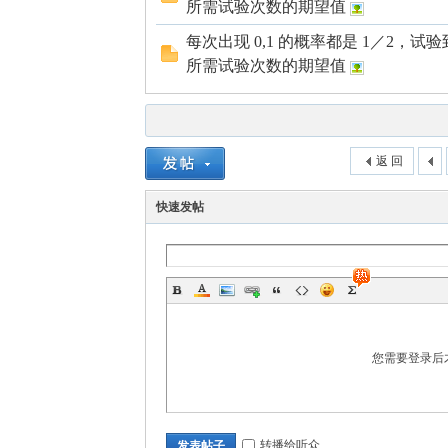
所需试验次数的期望值
每次出现 0,1 的概率都是 1／2，试验
所需试验次数的期望值
返 回
快速发帖
您需要登录后
转播给听众
发表帖子