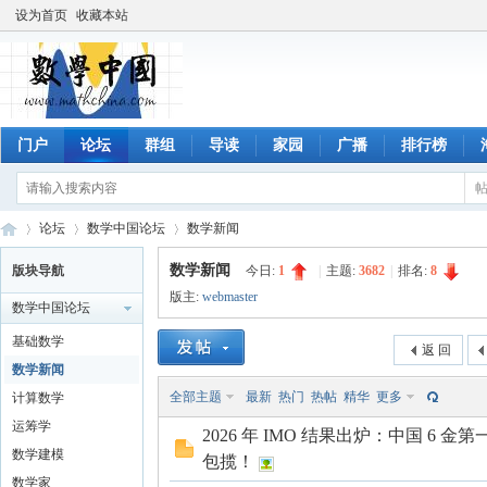
设为首页
收藏本站
门户
论坛
群组
导读
家园
广播
排行榜
论坛
数学中国论坛
数学新闻
数学新闻
版块导航
今日:
1
|
主题:
3682
|
排名:
8
版主:
webmaster
数学中国论坛
数
»
›
›
基础数学
返 回
数学新闻
全部主题
最新
热门
热帖
精华
更多
计算数学
运筹学
2026 年 IMO 结果出炉：中国 6 
数学建模
包揽！
数学家