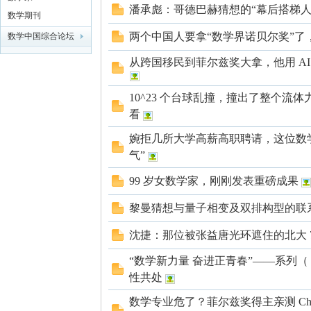
潘承彪：哥德巴赫猜想的“幕后搭梯人
数学期刊
学
两个中国人要拿“数学界诺贝尔奖”了
数学中国综合论坛
从跨国移民到菲尔兹奖大拿，他用 A
10^23 个台球乱撞，撞出了整个流
看
婉拒几所大学高薪高职聘请，这位数
气”
中
99 岁女数学家，刚刚发表重磅成果
黎曼猜想与量子相变及双排构型的联
沈捷：那位被张益唐光环遮住的北大 7
“数学新力量 奋进正青春”——系列
性共处
数学专业危了？菲尔兹奖得主亲测 ChatGP