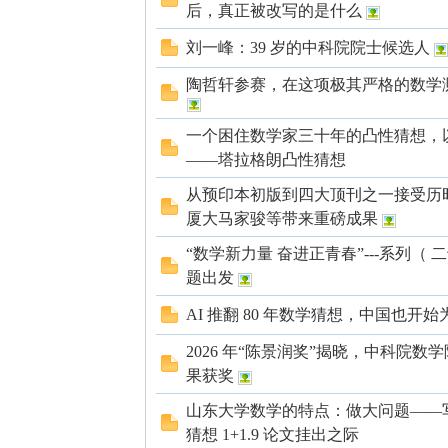
国
后，真正被改写的是什么
刘一峰：39 岁的中科院院士候选人
陶哲轩参赛，在这项极其严格的数学测
一个困住数学家三十年的凸性猜想，以
——塔拉格朗凸性猜想
从预印本初版到四大顶刊之一接受历时
厦大马家骏等带来重磅成果
“数学新力量 奋进正青春”---系列（
题出发
AI 推翻 80 年数学猜想，中国也开
2026 年“陈景润奖”揭晓，中科院
果获奖
山东大学数学的特点：做大问题——
猜想 1+1.9 论文挂出之际