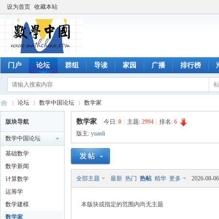
设为首页
收藏本站
门户
论坛
群组
导读
家园
广播
排行榜
论坛
数学中国论坛
数学家
数学家
版块导航
今日:
0
|
主题:
2994
|
排名:
6
版主:
yuanli
数学中国论坛
数
»
›
›
基础数学
数学新闻
全部主题
最新
热门
热帖
精华
更多
2026-08-06
计算数学
运筹学
数学建模
本版块或指定的范围内尚无主题
数学家