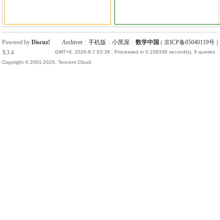
国
Powered by
Discuz!
Archiver
|
手机版
|
小黑屋
|
数学中国
(
京ICP备05040119号
)
X3.4
GMT+8, 2026-8-7 03:38
, Processed in 0.108338 second(s), 9 queries .
Copyright © 2001-2020, Tencent Cloud.