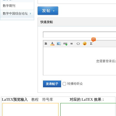
数学期刊
学
数学中国综合论坛
快速发帖
您需要登录后
中
转播给听众
发表帖子
LaTEX预览输入
教程
符号库
对应的 LaTEX 效果：
加行内标签
加行间标签