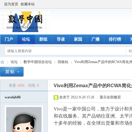
设为首页
收藏本站
门户
论坛
群组
导读
家园
广播
排行榜
论坛
数学中国综合论坛
回收站
Vivo利用Zemax产品中的RCWA简化并
Vivo利用Zemax产品中的RCWA
查看:
4101
|
回复:
0
数
»
›
›
›
wavelab86
发表于 2022-9-20 15:26
|
显示全部楼层
Vivo是一家中国公司，致力于设计
和在线服务。其产品销往亚洲、太平洋诸
十多年的经验，在全球出货量和市场