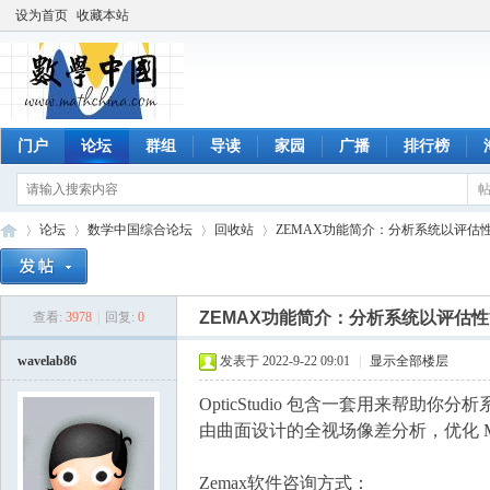
设为首页
收藏本站
门户
论坛
群组
导读
家园
广播
排行榜
论坛
数学中国综合论坛
回收站
ZEMAX功能简介：分析系统以评估
ZEMAX功能简介：分析系统以评估
查看:
3978
|
回复:
0
数
»
›
›
›
wavelab86
发表于 2022-9-22 09:01
|
显示全部楼层
OpticStudio 包含一套用来帮助你
由曲面设计的全视场像差分析，优化 
Zemax软件咨询方式：