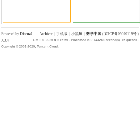
国
Powered by
Discuz!
Archiver
|
手机版
|
小黑屋
|
数学中国
(
京ICP备05040119号
)
X3.4
GMT+8, 2026-8-9 16:55
, Processed in 0.143268 second(s), 15 queries .
Copyright © 2001-2020, Tencent Cloud.