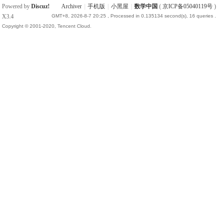
Powered by
Discuz!
Archiver
|
手机版
|
小黑屋
|
数学中国
(
京ICP备05040119号
)
X3.4
GMT+8, 2026-8-7 20:25
, Processed in 0.135134 second(s), 16 queries .
Copyright © 2001-2020, Tencent Cloud.