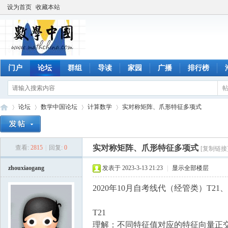
设为首页
收藏本站
门户
论坛
群组
导读
家园
广播
排行榜
论坛
数学中国论坛
计算数学
实对称矩阵、爪形特征多项式
实对称矩阵、爪形特征多项式
查看:
2815
|
回复:
0
[复制链接
数
»
›
›
›
zhouxiaogang
发表于 2023-3-13 21:23
|
显示全部楼层
2020年10月自考线代（经管类）T21、
T21
理解：不同特征值对应的特征向量正交，所以