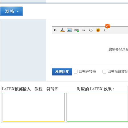
国
您需要登录
回帖并转播
回帖后跳转
发表回复
LaTEX预览输入
教程
符号库
对应的 LaTEX 效果：
加行内标签
加行间标签