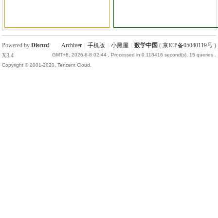
国
Powered by
Discuz!
Archiver
|
手机版
|
小黑屋
|
数学中国
(
京ICP备05040119号
)
X3.4
GMT+8, 2026-8-8 02:44
, Processed in 0.118416 second(s), 15 queries .
Copyright © 2001-2020, Tencent Cloud.