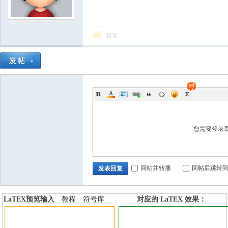
学
回复
中
您需要登录
回帖并转播
回帖后跳转
发表回复
LaTEX预览输入
教程
符号库
对应的 LaTEX 效果：
加行内标签
加行间标签