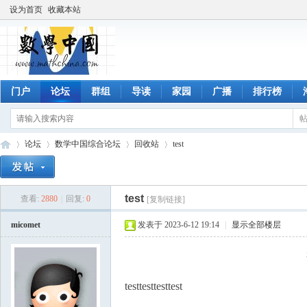
设为首页
收藏本站
门户
论坛
群组
导读
家园
广播
排行榜
论坛
数学中国综合论坛
回收站
test
test
查看:
2880
|
回复:
0
[复制链接]
数
»
›
›
›
micomet
发表于 2023-6-12 19:14
|
显示全部楼层
testtesttesttest