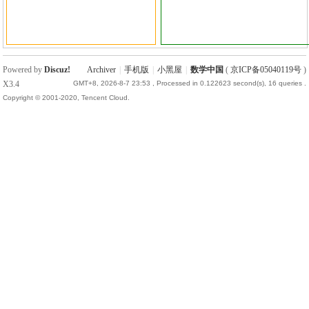
国
Powered by
Discuz!
Archiver
|
手机版
|
小黑屋
|
数学中国
(
京ICP备05040119号
)
X3.4
GMT+8, 2026-8-7 23:53
, Processed in 0.122623 second(s), 16 queries .
Copyright © 2001-2020, Tencent Cloud.