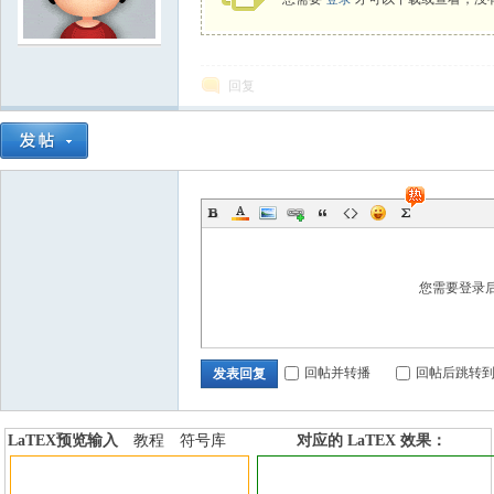
学
回复
中
您需要登录
回帖并转播
回帖后跳转
发表回复
LaTEX预览输入
教程
符号库
对应的 LaTEX 效果：
加行内标签
加行间标签