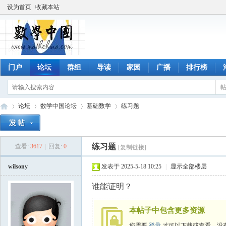
设为首页
收藏本站
门户
论坛
群组
导读
家园
广播
排行榜
论坛
数学中国论坛
基础数学
练习题
练习题
查看:
3617
|
回复:
0
[复制链接]
数
»
›
›
›
wilsony
发表于 2025-5-18 10:25
|
显示全部楼层
谁能证明？
本帖子中包含更多资源
您需要
登录
才可以下载或查看，没