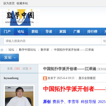
设为首页
收藏本站
门户
论坛
群组
导读
家园
广播
排行榜
论坛
数学中国论坛
数学家
中国拓扑学派开创者——江泽涵
中国拓扑学派开创者——江泽涵
查看:
2382
|
回复:
0
[复制链
数
»
›
›
›
luyuanhong
发表于 2025-6-4 19:15
|
显示全部楼层
中国拓扑学派开创者——
原创
费辰予、李雪等 科技导报 2025 年 0