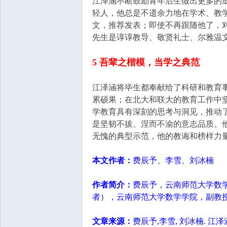
江泽涵不断鼓励青年后生做出更多的
轻人，他总是不遗余力地在学术、教
文，推荐发表；即使不再跟随他了，
先生是谆谆教导、敬贤礼士、尔雅温
5 吾辈之楷模，当学之典范
江泽涵将毕生都奉献给了科研和教育
累硕果；在北大和联大的教育工作中
学教育具有深刻的思考与洞见，推动
是坚韧不拔、涅而不渝的意志品质。他
无愧的典型示范，他的教诲和榜样力
本文作者：
费辰予、李雪、刘冰楠
作者简介：
费辰予，云南师范大学数
者），云南师范大学数学学院，副教
文章来源：
费辰予,李雪, 刘冰楠. 江泽涵：致