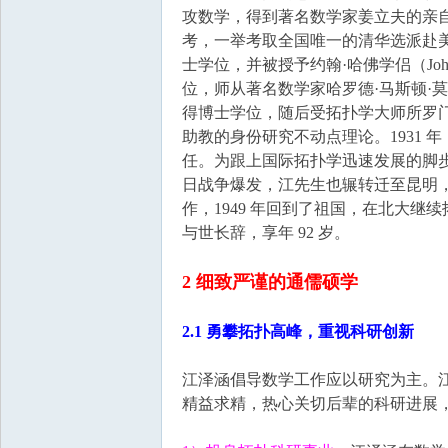
国
攻数学，得到著名数学家姜立夫的亲自教
考，一举考取全国唯一的清华选派赴美
士学位，并被授予约翰·哈佛学侣（John 
位，师从著名数学家哈罗德·马斯顿·莫尔斯（
得博士学位，随后受拓扑学大师所罗门·莱夫
助教的身份研究不动点理论。1931 
任。为跟上国际拓扑学迅速发展的脚步，1
日战争爆发，江先生也辗转迁至昆明，
作，1949 年回到了祖国，在北大继续拓扑
与世长辞，享年 92 岁。
2 细致严谨的通儒硕学
2.1 勇攀拓扑高峰，重视科研创新
江泽涵倡导数学工作应以研究为主。
精益求精，热心关切后辈的科研进展