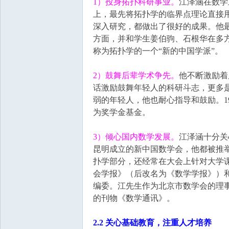
1）投身拓扑科研事业。
江泽涵在数学
上，最先将拓扑学的临界点理论直接
深入研究，都做出了很好的成果。他最
方面，并和学生姜伯驹、石根华在多
称为拓扑学的一个“新的中国学派”。
2）鼓舞后辈学术争先。
他不断激励着
话激励鼓舞年轻人的科研斗志，更多
弱的年轻人，他也耐心指导和鼓励。199
为奖学金基金。
3）倾心国内数学发展。
江泽涵十分关
昆明成立的新中国数学会，他都被推
扑学部分，还经常在大会上针对大学
会学报》（后改名为《数学学报》）
编委。江先生作为北京市数学会的理事
的刊物《数学通讯》。
2.2 关心基础教育，注重人才培养