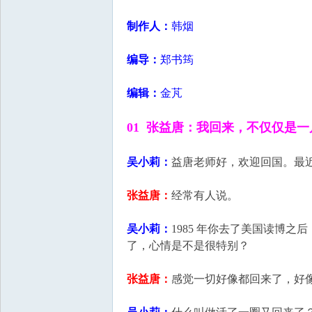
国
制作人：
韩烟
编导：
郑书筠
编辑：
金芃
01 张益唐：我回来，不仅仅是
吴小莉：
益唐老师好，欢迎回国。最
张益唐：
经常有人说。
吴小莉：
1985 年你去了美国读博
了，心情是不是很特别？
张益唐：
感觉一切好像都回来了，好