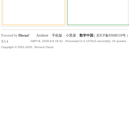
Powered by
Discuz!
Archiver
|
手机版
|
小黑屋
|
数学中国
(
京ICP备05040119号
)
X3.4
GMT+8, 2026-8-9 16:42
, Processed in 0.137613 second(s), 16 queries .
Copyright © 2001-2020, Tencent Cloud.