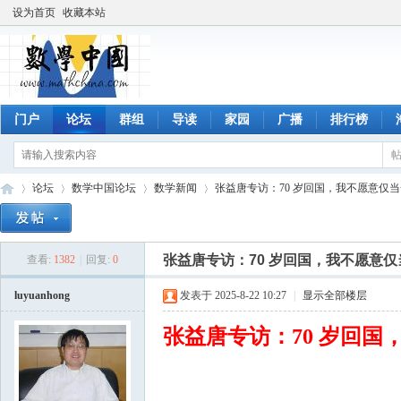
设为首页
收藏本站
门户
论坛
群组
导读
家园
广播
排行榜
论坛
数学中国论坛
数学新闻
张益唐专访：70 岁回国，我不愿意仅
张益唐专访：70 岁回国，我不愿意
查看:
1382
|
回复:
0
数
»
›
›
›
luyuanhong
发表于 2025-8-22 10:27
|
显示全部楼层
张益唐专访：70 岁回