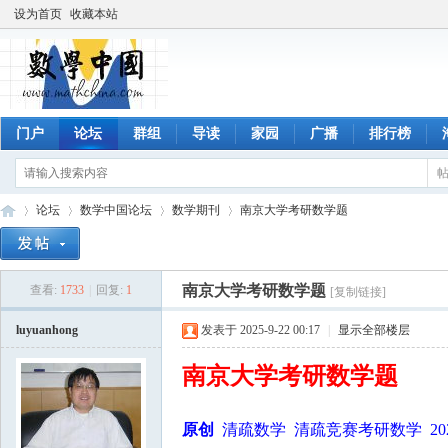
设为首页
收藏本站
门户
论坛
群组
导读
家园
广播
排行榜
论坛
数学中国论坛
数学期刊
南京大学考研数学题
南京大学考研数学题
查看:
1733
|
回复:
1
[复制链接]
数
»
›
›
›
luyuanhong
发表于 2025-9-22 00:17
|
显示全部楼层
南京大学考研数学题
原创
清疏数学 清疏竞赛考研数学 2025 年