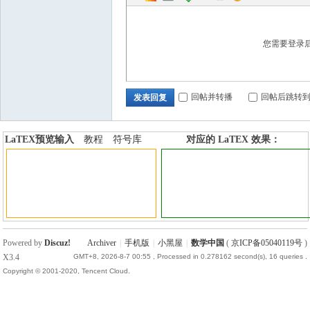
您需要登录
回帖并转播
回帖后跳转
发表回复
LaTEX预览输入
教程
符号库
对应的 LaTEX 效果：
加行内标签
加行间标签
Powered by
Discuz!
Archiver
|
手机版
|
小黑屋
|
数学中国
(
京ICP备05040119号
)
X3.4
GMT+8, 2026-8-7 00:55
, Processed in 0.278162 second(s), 16 queries .
Copyright © 2001-2020, Tencent Cloud.