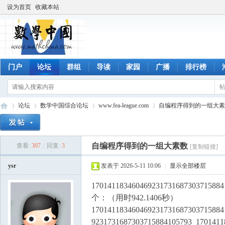
设为首页
收藏本站
门户
论坛
群组
导读
家园
广播
排行榜
论坛
数学中国综合论坛
www.fea-league.com
自编程序得到的一组大素
自编程序得到的一组大素数
查看:
307
|
回复:
3
[复制链接]
数
»
›
›
›
ysr
发表于 2026-5-11 10:06
|
显示全部楼层
1701411834604692317316873037158
个：（用时942.1406秒）
170141183460469231731687303715884
9231731687303715884105793 1701411