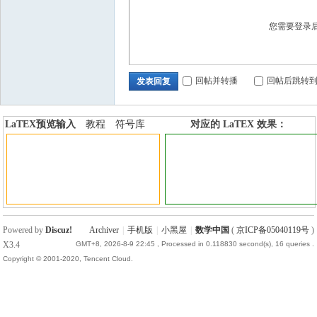
您需要登录
回帖并转播
回帖后跳转
发表回复
LaTEX预览输入
教程
符号库
对应的 LaTEX 效果：
加行内标签
加行间标签
Powered by
Discuz!
Archiver
|
手机版
|
小黑屋
|
数学中国
(
京ICP备05040119号
)
X3.4
GMT+8, 2026-8-9 22:45
, Processed in 0.118830 second(s), 16 queries .
Copyright © 2001-2020, Tencent Cloud.