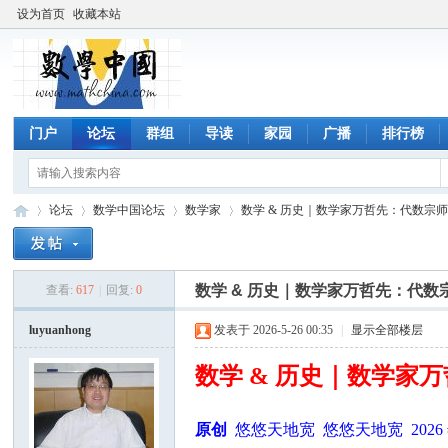
设为首页
收藏本站
门户
论坛
群组
导读
家园
广播
排行榜
论坛
数学中国论坛
数学家
数学 & 历史｜数学家万哲先：代数宗师，
数学 & 历史｜数学家万哲先：代
查看:
617
|
回复:
0
数
»
›
›
›
luyuanhong
发表于 2026-5-26 00:35
|
显示全部楼层
数学 & 历史｜数学家
原创
悠悠天地宽 悠悠天地宽 2026 年 4