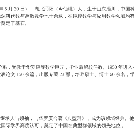
 — 2023 年 5 月 30 日），湖北沔阳（今仙桃）人，生于山
他深耕代数与离散数学七十余载，在纯粹数学与应用数学领域均
沿奠定了基石。
数学系，受教于华罗庚等数学巨匠，毕业后留校任教。1950 年进入
论文 150 余篇，出版专著 23 部，培养硕士、博士 60 余
心继承人与领袖，与华罗庚合著《典型群》，成为该领域经典。
国际学界高度认可，奠定了中国在典型群领域的领先地位 。