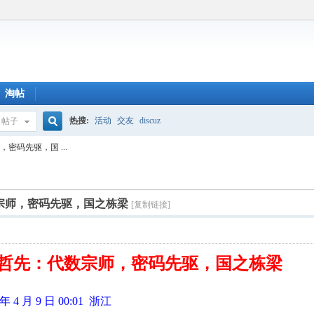
淘帖
热搜:
活动
交友
discuz
帖子
搜
密码先驱，国 ...
索
数宗师，密码先驱，国之栋梁
[复制链接]
万哲先：代数宗师，密码先驱，国之栋梁
 月 9 日 00:01 浙江