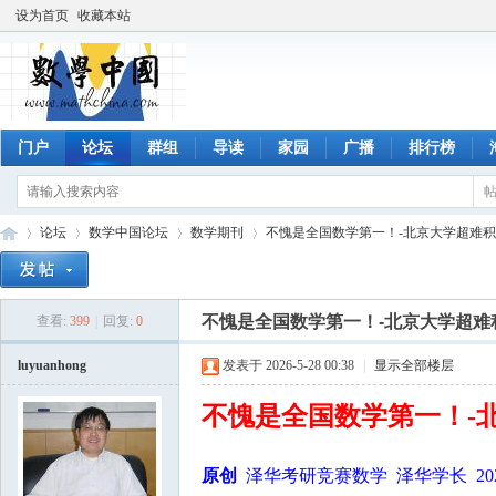
设为首页
收藏本站
门户
论坛
群组
导读
家园
广播
排行榜
论坛
数学中国论坛
数学期刊
不愧是全国数学第一！-北京大学超难
不愧是全国数学第一！-北京大学超难
查看:
399
|
回复:
0
数
»
›
›
›
luyuanhong
发表于 2026-5-28 00:38
|
显示全部楼层
不愧是全国数学第一！-
原创
泽华考研竞赛数学 泽华学长 2026 年 