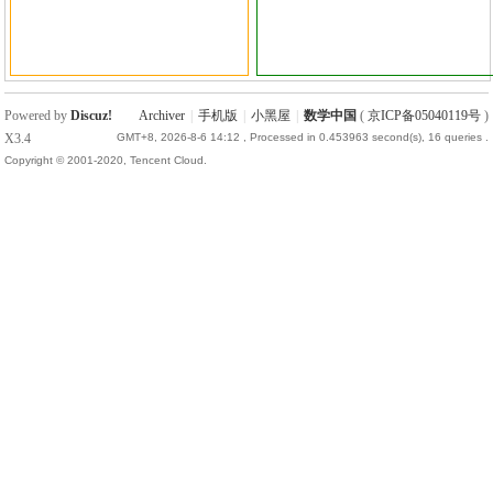
Powered by
Discuz!
Archiver
|
手机版
|
小黑屋
|
数学中国
(
京ICP备05040119号
)
X3.4
GMT+8, 2026-8-6 14:12
, Processed in 0.453963 second(s), 16 queries .
Copyright © 2001-2020, Tencent Cloud.