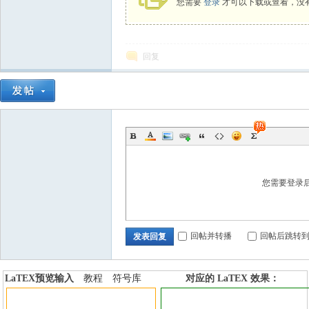
您需要
登录
才可以下载或查看，没
回复
您需要登录
回帖并转播
回帖后跳转
发表回复
LaTEX预览输入
教程
符号库
对应的 LaTEX 效果：
加行内标签
加行间标签