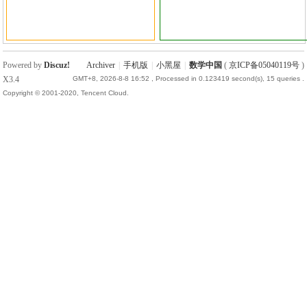
国
Powered by
Discuz!
Archiver
|
手机版
|
小黑屋
|
数学中国
(
京ICP备05040119号
)
X3.4
GMT+8, 2026-8-8 16:52
, Processed in 0.123419 second(s), 15 queries .
Copyright © 2001-2020, Tencent Cloud.