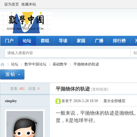
设为首页
收藏本站
门户
论坛
群组
导读
家园
广播
排行榜
论坛
数学中国论坛
基础数学
平抛物体的轨迹
平抛物体的轨迹
查看:
481
|
回复:
0
[复制链接]
数
»
›
›
›
simpley
发表于 2026-5-28 18:59
|
显示全部楼层
一般来说，平抛物体的轨迹是抛物线。但从
度，R是地球半径。