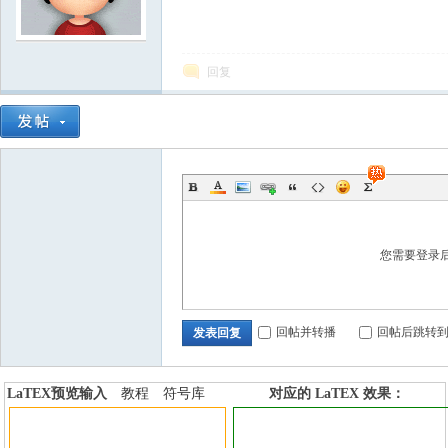
学
回复
中
您需要登录
回帖并转播
回帖后跳转
发表回复
LaTEX预览输入
教程
符号库
对应的 LaTEX 效果：
加行内标签
加行间标签