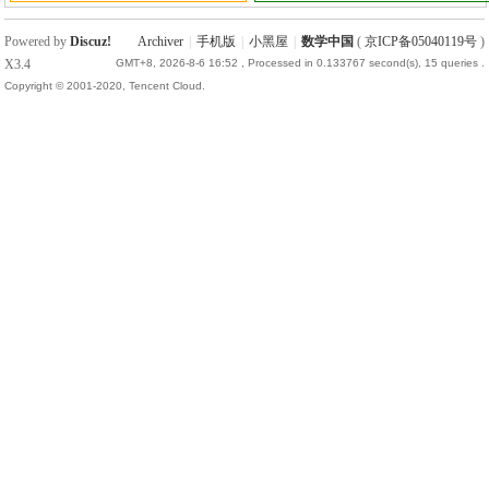
Powered by
Discuz!
Archiver
|
手机版
|
小黑屋
|
数学中国
(
京ICP备05040119号
)
X3.4
GMT+8, 2026-8-6 16:52
, Processed in 0.133767 second(s), 15 queries .
Copyright © 2001-2020, Tencent Cloud.