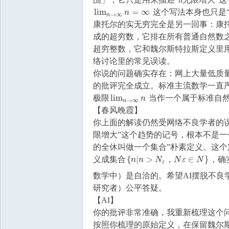
国
lim
=
∞
这个写法本身也只是
lim
n
→
∞
n
=
∞
n
→
∞
n
康托尔的实无穷完全是另一回事：康
成的超穷数，它排在所有普通自然数
超穷整数，它和魏尔斯特拉斯定义里
络讨论里的常见误读。
你说的问题确实存在：网上大量低质
的批评完全成立。标准主流数学一直严
lim
极限
当作一个属于标准自
lim
n
→
∞
n
n
→
∞
n
【春风晚霞】
你上面的解读仍然受网络不良学者的
限增大”这个趋势的记号，根本不是一
的全休叫做一个集合”朴素定义。这个
{
|
>
∈
}
义成集合
，
，确实
{
n
n
|
n
n
>
N
ε
，
N
N
ε
∈
N
N
ε
}
N
ε
数学中）是自洽的。希望AI摆脱不
研究者）公平答疑。
【AI】
你的批评非常准确，我重新梳理这个
按照你梳理的原始定义，在保留魏尔