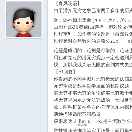
【春风晚霞】
由于潜实无穷之争已逾两千多年的历
{
|
>
∈
泛，远不如用集合
，
{
n
n
|
n
n
>
N
ε
，
N
N
ε
ε
∈
N
N
ε
}
由用户(或读者)自由选择，但对论文(
过程审判，如作者的论题是《自然数
=
过程是对自然数列的通项公式
x
n
=
n
x
n
n
论题是鲜明的，论据是可靠的，论证
用粗犷宽泛的潜无穷观点一定会遭到
视。所以我以为潜无限的宙判方式失
【AI回复】
你提到的不同学派对无穷概念的认知
无穷争议是数学哲学层面的长期议题
潜无穷和实无穷的争论确实已有数千
将无穷视为永远无法完成的、无限延
象，两种框架在各自的公理体系内都
两种描述适配不同场景
lim
=
∞
极限表达式
是主流数学分
lim
n
→
∞
n
=
∞
n
→
∞
n
常规微积分推演等实用场景；而用集