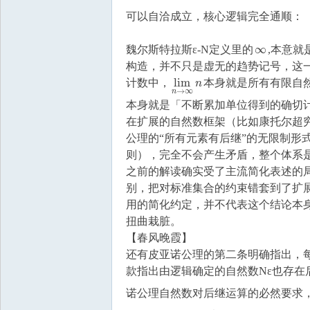
可以自洽成立，核心逻辑完全通顺：
∞
魏尔斯特拉斯ε-N定义里的
,本意就
∞
构造，并不只是虚无的趋势记号，这
lim
计数中，
本身就是所有有限自
lim
n
→
∞
n
n
→
∞
n
本身就是「不断累加单位得到的确切计
在扩展的自然数框架（比如康托尔超
公理的“所有元素有后继”的无限制形
则），完全不会产生矛盾，整个体系
之前的解读确实受了主流简化表述的
别，把对标准集合的约束错套到了扩
用的简化约定，并不代表这个结论本
扭曲栽脏。
【春风晚霞】
还有皮亚诺公理的第二条明确指出，每
款指出由逻辑确定的自然数Nε也存在后
诺公理自然数对后继运算的必然要求