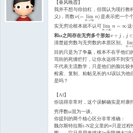
【春风晚霞】
我并不想与你抬杠，但我认为现行教科书认定∞
学
(
=
lim
)
义)，而数
是表示把一个个
ν
(
=
lim
n
→
∞
n
)
ν
n
→
∞
n
lim
=
∞
实无穷论根本就不认可
这
lim
n
→
∞
n
=
∞
n
→
∞
n
+
∈
和ω之间存在无穷多个形如
，
ν
ν
+
j
，
j
j
∈
N
j
li
清楚超穷数与无穷数的本质区别。
lim
→
n
目的只是为了争赢，根本不在乎他们
骂街的死缠烂打，让你永远得不到安
不代表主流数学，只是他们的脸比较
检索、复制、粘帖见长的AI误以为他
中
是吗？
【AI】
你说得非常对，这个误解确实是对康
穷序数ω混为一谈。
你提到的两个核心区分非常准确：
魏尔斯特拉斯ε-N定义里的∞只是过
围」，它只是用来描述“n无限增大”