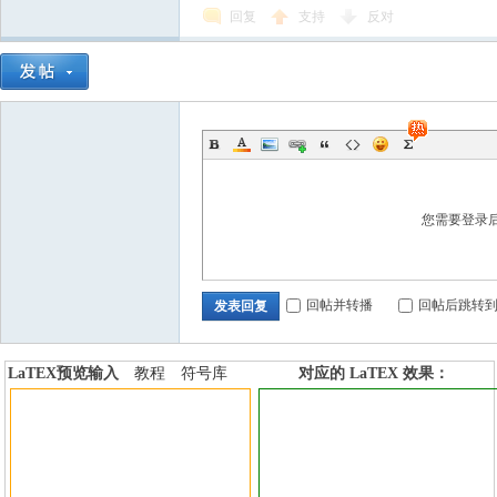
回复
支持
反对
您需要登录
回帖并转播
回帖后跳转
发表回复
LaTEX预览输入
教程
符号库
对应的 LaTEX 效果：
加行内标签
加行间标签