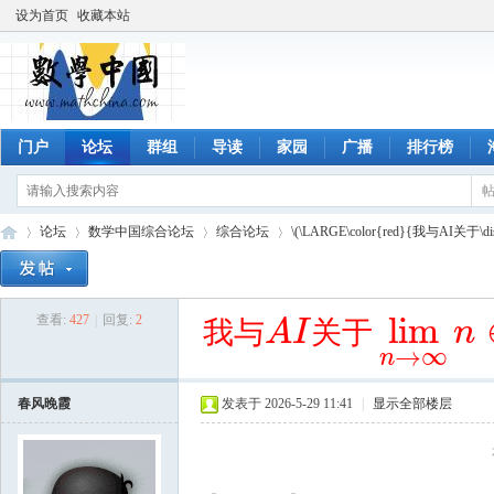
设为首页
收藏本站
门户
论坛
群组
导读
家园
广播
排行榜
论坛
数学中国综合论坛
综合论坛
\(\LARGE\color{red}{我与AI关于\displa
lim
查看:
427
|
回复:
2
我
与
关
于
A
I
n
数
»
›
›
›
我
与
A
I
关
于
lim
n
→
∞
n
∈
N
的
交
流
→
∞
n
春风晚霞
发表于 2026-5-29 11:41
|
显示全部楼层