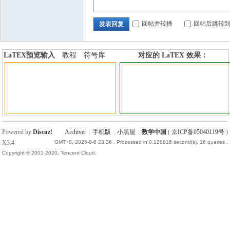
国
回帖并转播
回帖后跳转
发表回复
LaTEX预览输入
教程
符号库
对应的 LaTEX 效果：
加行内标签
加行间标签
Powered by
Discuz!
Archiver
|
手机版
|
小黑屋
|
数学中国
(
京ICP备05040119号
)
X3.4
GMT+8, 2026-8-8 23:36
, Processed in 0.128816 second(s), 16 queries .
Copyright © 2001-2020, Tencent Cloud.