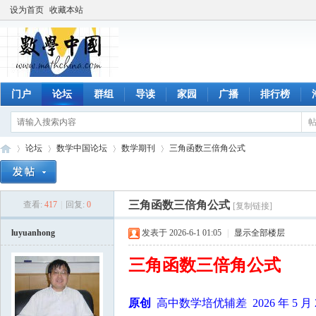
设为首页
收藏本站
门户
论坛
群组
导读
家园
广播
排行榜
论坛
数学中国论坛
数学期刊
三角函数三倍角公式
三角函数三倍角公式
查看:
417
|
回复:
0
[复制链接]
数
»
›
›
›
luyuanhong
发表于 2026-6-1 01:05
|
显示全部楼层
三角函数三倍角公式
原创
高中数学培优辅差 2026 年 5 月 26