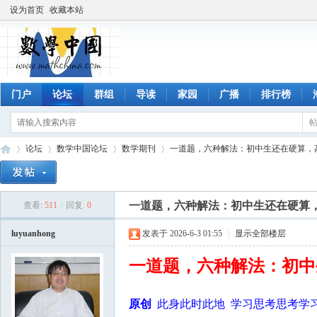
设为首页
收藏本站
门户
论坛
群组
导读
家园
广播
排行榜
论坛
数学中国论坛
数学期刊
一道题，六种解法：初中生还在硬算，
一道题，六种解法：初中生还在硬算
查看:
511
|
回复:
0
数
»
›
›
›
luyuanhong
发表于 2026-6-3 01:55
|
显示全部楼层
一道题，六种解法：初中
原创
此身此时此地 学习思考思考学习 2026