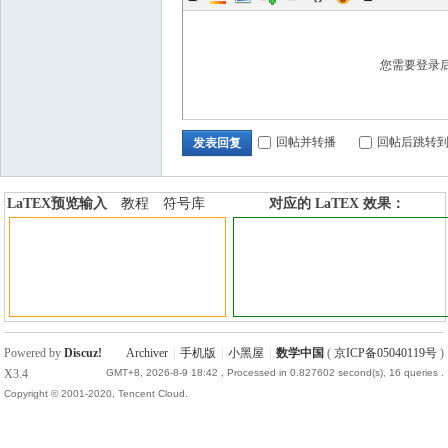
您需要登录
回帖并转播
回帖后跳转
发表回复
LaTEX预览输入
教程
符号库
对应的 LaTEX 效果：
加行内标签
加行间标签
Powered by
Discuz!
Archiver
|
手机版
|
小黑屋
|
数学中国
(
京ICP备05040119号
)
X3.4
GMT+8, 2026-8-9 18:42
, Processed in 0.827602 second(s), 16 queries .
Copyright © 2001-2020, Tencent Cloud.