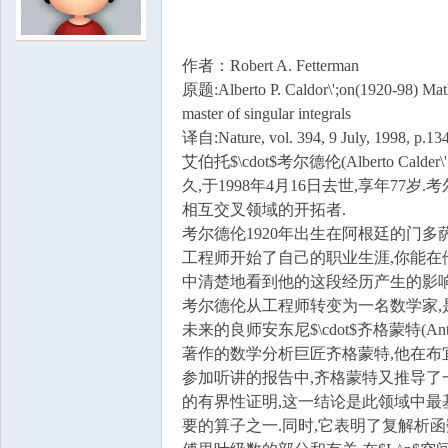
学
作者：Robert A. Fetterman
原题:Alberto P. Caldor\';on(1920-98) Mat
master of singular integrals
译自:Nature, vol. 394, 9 July, 1998, p.134
艾伯托$\cdot$考尔德伦(Alberto Ca
久,于1998年4月16日去世,享年77
相互交叉领域的开拓者.
考尔德伦1920年出生在阿根廷的门多
中
工程师开始了自己的职业生涯,你能
中清楚地看到他的这段经历产生的影响
考尔德伦从工程师转变为一名数学家,
未来的良师安东尼$\cdot$齐格蒙特(Ant
著作的数学分析巨匠齐格蒙特,他在布
参加听讲的报告中,齐格蒙特又推导了一遍$
的有界性证明,这一结论是此领域中最
要的算子之一.同时,它表明了复解析