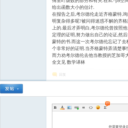
国
傅里叶级数的部分和有关.在$L^p$
给出函数大小的估计.
在报告之后,考尔德伦走近齐格蒙特,
明复杂得多呢?被问得迷惑不解的齐格
上的.最后才弄明白,考尔德伦曾按照他自
定理的证明,努力做出自己的论证,然后把
蒙特的书.而这一次考尔德伦忘记了去
个非常好的证明.当齐格蒙特弄清楚事
而力劝考尔德伦去他当教授的芝加哥大
全文见 数学译林
回复
您需要登录