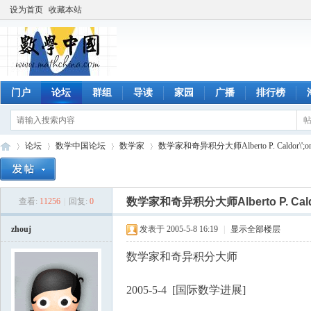
设为首页
收藏本站
门户
论坛
群组
导读
家园
广播
排行榜
论坛
数学中国论坛
数学家
数学家和奇异积分大师Alberto P. Caldor\';on(1
数学家和奇异积分大师Alberto P. Caldor\'
查看:
11256
|
回复:
0
数
»
›
›
›
zhouj
发表于 2005-5-8 16:19
|
显示全部楼层
数学家和奇异积分大师
2005-5-4 [国际数学进展]