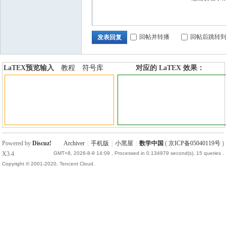
回帖并转播
回帖后跳转
发表回复
LaTEX预览输入
教程
符号库
对应的 LaTEX 效果：
加行内标签
加行间标签
Powered by
Discuz!
Archiver
|
手机版
|
小黑屋
|
数学中国
(
京ICP备05040119号
)
X3.4
GMT+8, 2026-8-9 14:09
, Processed in 0.134979 second(s), 15 queries .
Copyright © 2001-2020, Tencent Cloud.