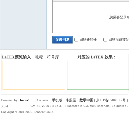
国
您需要登录
回帖并转播
回帖后跳转
发表回复
LaTEX预览输入
教程
符号库
对应的 LaTEX 效果：
加行内标签
加行间标签
Powered by
Discuz!
Archiver
|
手机版
|
小黑屋
|
数学中国
(
京ICP备05040119号
)
X3.4
GMT+8, 2026-8-8 16:37
, Processed in 0.326593 second(s), 15 queries .
Copyright © 2001-2020, Tencent Cloud.