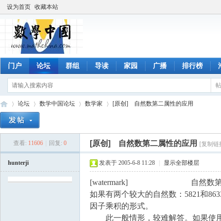
设为首页
收藏本站
门户
论坛
群组
导读
家园
广播
排行榜
论坛
数学中国论坛
数学家
[原创] 自然数第二属性的应用
[原创] 自然数第二属性的应用
查看:
11606
|
回复:
0
[复制链
数
»
›
›
›
hunterji
发表于 2005-6-8 11:28
|
显示全部楼层
[watermark] 自然数第
如果有两个较大的自然数：5821和8
因子乘积的形式。
此一般情形，较难解答。如果使用