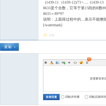
(1439-11 (1439-12)/71=…. (1439-1
8633是个合数，它等于第15段的B数8
8633＝89*97
说明：上面筛过程中的…表示不能整
[/watermark]
回复
您需要登录
回帖并转播
回帖后跳转
发表回复