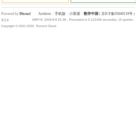
Powered by
Discuz!
Archiver
|
手机版
|
小黑屋
|
数学中国
(
京ICP备05040119号
)
X3.4
GMT+8, 2026-8-8 01:36
, Processed in 0.122166 second(s), 15 queries .
Copyright © 2001-2020, Tencent Cloud.