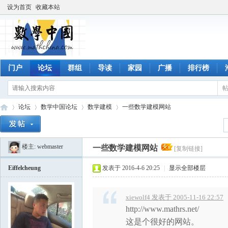
设为首页
收藏本站
门户
论坛
群组
导读
家园
广播
排行榜
论坛
数学中国论坛
数学建模
一些数学建模网站
楼主:
webmaster
一些数学建模网站
[复制链接]
数
»
›
›
›
Eiffelcheung
发表于 2016-4-6 20:25
|
显示全部楼层
xiewolf4 发表于 2005-11-16 22:57
http://www.mathrs.net/
这是个很好的网站。