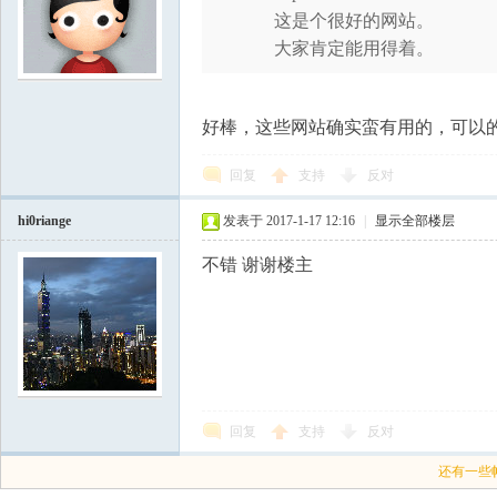
这是个很好的网站。
大家肯定能用得着。
好棒，这些网站确实蛮有用的，可以
回复
支持
反对
hi0riange
发表于 2017-1-17 12:16
|
显示全部楼层
不错 谢谢楼主
回复
支持
反对
还有一些