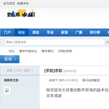
设为首页
收藏本站
门户
论坛
群组
导读
家园
广播
排行榜
论坛
数学中国论坛
数学期刊
[求助]求助
[求助]求助
查看:
12712
|
回复:
1
[复制链接]
数
»
›
›
›
高斯和尤里
发表于 2005-5-15 18:12
|
显示全部楼层
能否提供大容量的数学辞海的版本
非常感谢