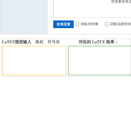
国
您需要登录
回帖并转播
回帖后跳转
发表回复
LaTEX预览输入
教程
符号库
对应的 LaTEX 效果：
加行内标签
加行间标签