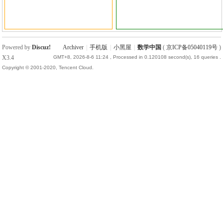
国
Powered by
Discuz!
Archiver
|
手机版
|
小黑屋
|
数学中国
(
京ICP备05040119号
)
X3.4
GMT+8, 2026-8-6 11:24
, Processed in 0.120108 second(s), 16 queries .
Copyright © 2001-2020, Tencent Cloud.