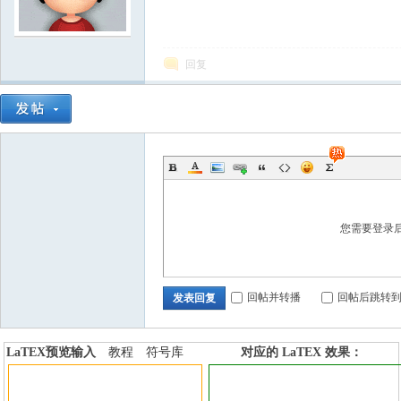
学
回复
中
您需要登录
回帖并转播
回帖后跳转
发表回复
LaTEX预览输入
教程
符号库
对应的 LaTEX 效果：
加行内标签
加行间标签