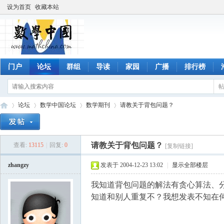
设为首页
收藏本站
门户
论坛
群组
导读
家园
广播
排行榜
论坛
数学中国论坛
数学期刊
请教关于背包问题？
请教关于背包问题？
查看:
13115
|
回复:
0
[复制链接]
数
»
›
›
›
zhangzy
发表于 2004-12-23 13:02
|
显示全部楼层
我知道背包问题的解法有贪心算法、
知道和别人重复不？我想发表不知在