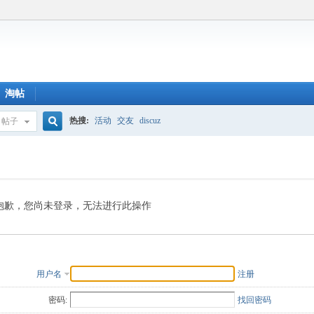
淘帖
热搜:
活动
交友
discuz
帖子
搜
索
抱歉，您尚未登录，无法进行此操作
用户名
注册
密码:
找回密码