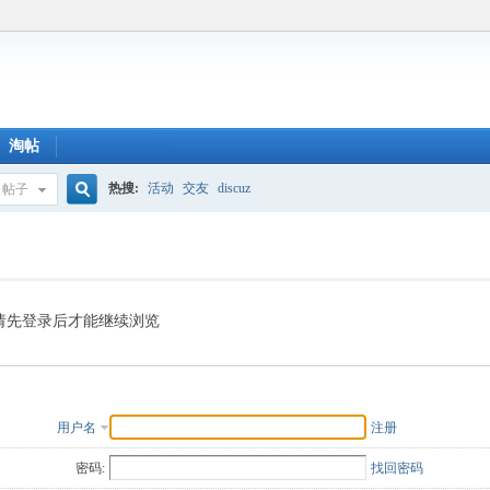
淘帖
热搜:
活动
交友
discuz
帖子
搜
索
请先登录后才能继续浏览
用户名
注册
密码:
找回密码