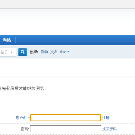
淘帖
热搜:
活动
交友
discuz
帖子
搜
索
请先登录后才能继续浏览
用户名
注册
密码:
找回密码