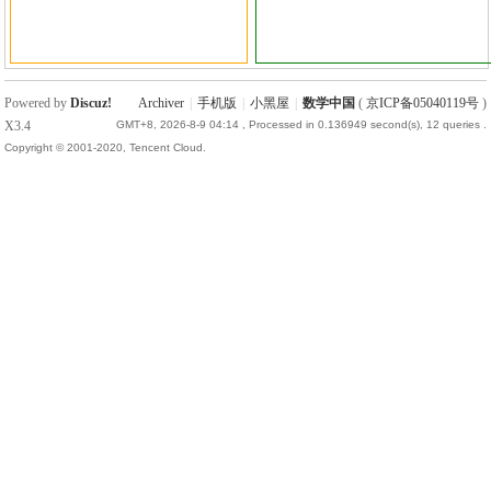
Powered by
Discuz!
Archiver
|
手机版
|
小黑屋
|
数学中国
(
京ICP备05040119号
)
X3.4
GMT+8, 2026-8-9 04:14
, Processed in 0.136949 second(s), 12 queries .
Copyright © 2001-2020, Tencent Cloud.