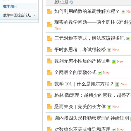
版块主题
数学期刊
如何利用函数的单调性解方程？
Ne
学
数学中国综合论坛
现实的数学问题——两个圆柱 60° 
New
三元对称不等式，解法应该很多吧
平时多思考，考试很轻松
New
数列无穷小性质的严格证明
New
全网最全的泰勒公式
中
New
数学 101｜什么是佩尔方程？
New
格林-陶定理：越稀少的素数，越整
悬而未决｜完美的长方体
New
圆内接四边形托勒密定理的神级证明
对数糖水不等式推导和应用
New