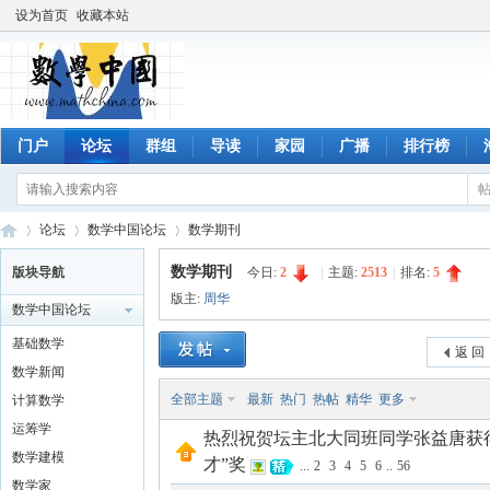
设为首页
收藏本站
门户
论坛
群组
导读
家园
广播
排行榜
论坛
数学中国论坛
数学期刊
数学期刊
版块导航
今日:
2
|
主题:
2513
|
排名:
5
版主:
周华
数学中国论坛
数
»
›
›
基础数学
返 回
数学新闻
全部主题
最新
热门
热帖
精华
更多
计算数学
运筹学
热烈祝贺坛主北大同班同学张益唐获
数学建模
才”奖
...
2
3
4
5
6
..
56
数学家