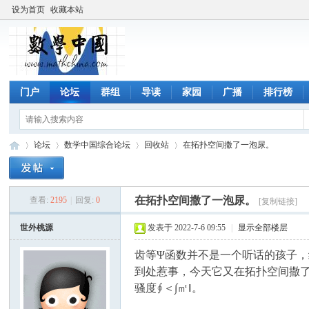
设为首页
收藏本站
门户
论坛
群组
导读
家园
广播
排行榜
论坛
数学中国综合论坛
回收站
在拓扑空间撒了一泡尿。
在拓扑空间撒了一泡尿。
查看:
2195
|
回复:
0
[复制链接]
数
»
›
›
›
世外桃源
发表于 2022-7-6 09:55
|
显示全部楼层
齿等Ψ函数并不是一个听话的孩子，
到处惹事，今天它又在拓扑空间撒了一
骚度∮＜∫㎡‖。