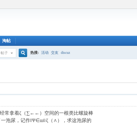
淘帖
热搜:
活动
交友
discuz
帖子
搜
索
经常拿着ζ（∑←←）空间的一根类比螺旋棒
泡尿，记作‖Ψ∈ш‖/ζ（∧），求这泡尿的